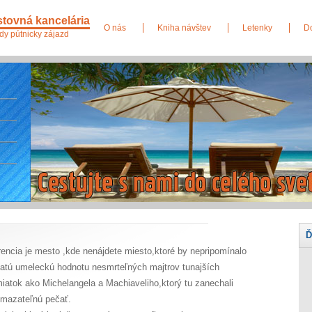
tovná kancelária
O nás
Kniha návštev
Letenky
D
dy pútnicky zájazd
Ď
rencia je mesto ,kde nenájdete miesto,ktoré by nepripomínalo
atú umeleckú hodnotu nesmrteľných majtrov tunajších
iatok ako Michelangela a Machiaveliho,ktorý tu zanechali
mazateľnú pečať.