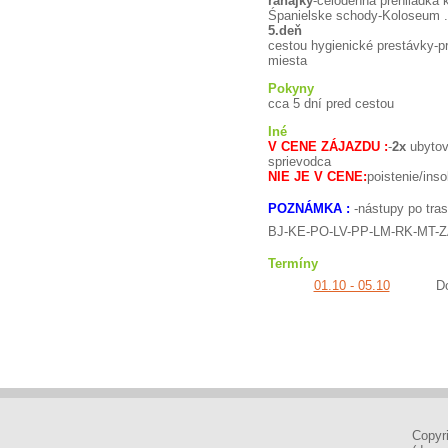
raňajky
-celodenná prehliadka 
Śpanielske schody-Koloseum ..
5.deň
cestou hygienické prestávky-p
miesta
Pokyny
cca 5 dní pred cestou
Iné
V CENE ZÁJAZDU :
-
2x
ubytov
sprievodca
NIE JE V CENE:
poistenie/ins
POZNÁMKA :
-nástupy po tras
BJ-KE-PO-LV-PP-LM-RK-MT-Z
Termíny
01.10 - 05.10
D
Copyr