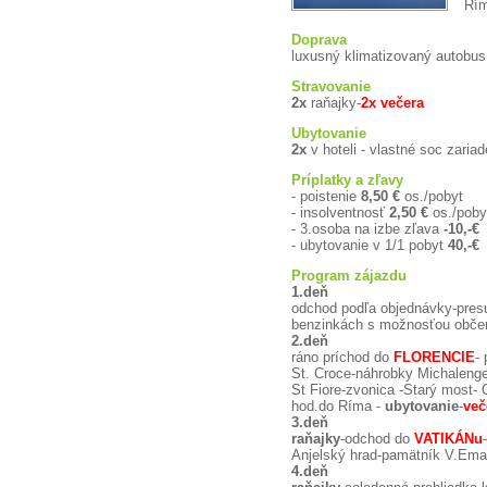
Rím
Doprava
luxusný klimatizovaný autobus
Stravovanie
2x
raňajky-
2x večera
Ubytovanie
2x
v hoteli - vlastné soc zaria
Príplatky a zľavy
- poistenie
8,50 €
os./pobyt
- insolventnosť
2,50 €
os./poby
- 3.osoba na izbe zľava
-10,-€
- ubytovanie v 1/1 pobyt
40,-€
Program zájazdu
1.deň
odchod podľa objednávky-presu
benzinkách s možnosťou občer
2.deň
ráno príchod do
FLORENCIE
-
St. Croce-náhrobky Michalenge
St Fiore-zvonica -Starý most- 
hod.do Ríma -
ubytovanie
-
več
3.deň
raňajky
-odchod do
VATIKÁNu
Anjelský hrad-pamätník V.Eman
4.deň