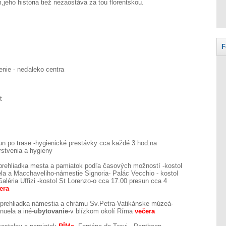
,jeho história tiež nezaostáva za tou florentskou.
F
denie - neďaleko centra
t
n po trase -hygienické prestávky cca každé 3 hod.na
stvenia a hygieny
 prehliadka mesta a pamiatok podľa časových možností -kostol
la a Macchaveliho-námestie Signoria- Palác Vecchio - kostol
Galéria Uffizi -kostol St Lorenzo-o cca 17.00 presun cca 4
era
-prehliadka námestia a chrámu Sv.Petra-Vatikánske múzeá-
uela a iné-
ubytovanie-
v blízkom okolí Ríma
večera