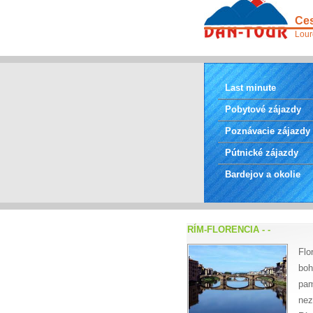
Ces
Lour
Last minute
Pobytové zájazdy
Poznávacie zájazdy
Pútnické zájazdy
Bardejov a okolie
RÍM-FLORENCIA - -
Flo
boh
pam
nez