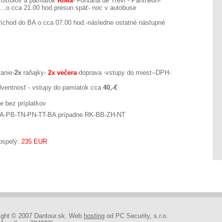
kostolov a pamiatok
RÍMa
- Fontána de Trevi - Pantheon-
..o cca 21.00 hod.presun späť- noc v autobuse
ríchod do BA o cca 07.00 hod.-následne ostatné nástupné
anie-
2x
raňajky-
2x večera
-doprava -vstupy do miest--DPH-
olventnosť - vstupy do pamiatok cca
40,-€
e bez príplatkov
A-PB-TN-PN-TT-BA prípadne RK-BB-ZH-NT
ospelý:
235 EUR
ight © 2007 Dantour.sk. Web
hosting
od PC Security, s.r.o.