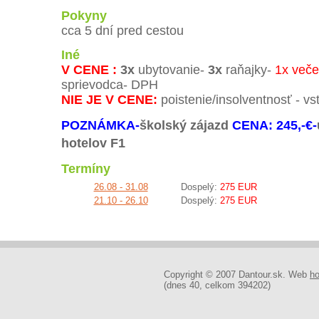
Pokyny
cca 5 dní pred cestou
Iné
V CENE :
3x
ubytovanie-
3x
raňajky-
1x veče
sprievodca- DPH
NIE JE V CENE:
poistenie/insolventnosť - vs
POZNÁMKA-
školský zájazd
CENA: 245,-€-
hotelov F1
Termíny
26.08 - 31.08
Dospelý:
275 EUR
21.10 - 26.10
Dospelý:
275 EUR
Copyright © 2007 Dantour.sk. Web
ho
(dnes 40, celkom 394202)