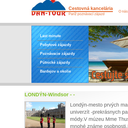
Cestovná kancelária
O nás
Paríž poznávací zájazd
Last minute
Pobytové zájazdy
Poznávacie zájazdy
Pútnické zájazdy
Bardejov a okolie
LONDÝN-Windsor - -
Londýn-mesto prvých man
univerzít -prekrásnych pa
módy.V múzeu Mme Thus
mnohé známe osobnosti