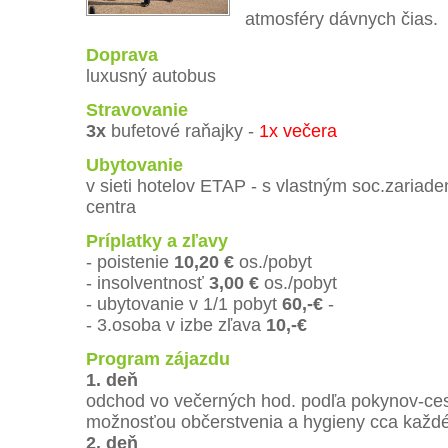
atmosféry dávnych čias.
Doprava
luxusný autobus
Stravovanie
3x
bufetové raňajky -
1x večera
Ubytovanie
v sieti hotelov ETAP - s vlastným soc.zariad
centra
Príplatky a zľavy
- poistenie
10,20 €
os./pobyt
- insolventnosť
3,00 €
os./pobyt
- ubytovanie v 1/1 pobyt
60,-€
-
- 3.osoba v izbe zľava
10,-€
Program zájazdu
1. deň
odchod vo večerných hod. podľa pokynov-ces
možnosťou občerstvenia a hygieny cca každé
2. deň