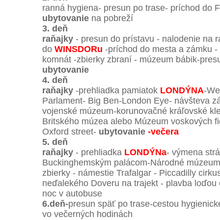
ranná hygiena- presun po trase- príchod do 
ubytovanie
na pobreží
3. deň
raňajky
- presun do prístavu - nalodenie na ra
do
WINSDORu
-príchod do mesta a zámku -
komnát -zbierky zbraní - múzeum bábik-pr
ubytovanie
4. deň
raňajky
-prehliadka pamiatok
LONDÝNA
-We
Parlament- Big Ben-London Eye- návšteva z
vojenské múzeum-korunovačné kráľovské kle
Britského múzea alebo Múzeum voskových fig
Oxford street-
ubytovanie
-večera
5. deň
raňajky
- prehliadka
LONDÝNa
- výmena strá
Buckinghemským palácom-Národné múzeum 
zbierky - námestie Trafalgar - Piccadilly cirk
neďalekého Doveru na trajekt - plavba loďou 
noc v autobuse
6.deň-
presun späť po trase-cestou hygienick
vo večerných hodinách