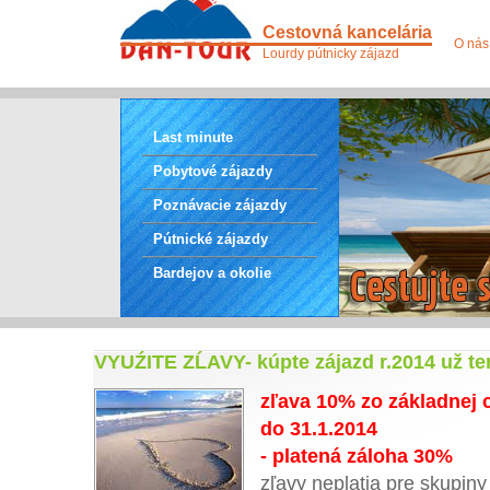
Cestovná kancelária
O nás
Lourdy pútnicky zájazd
Last minute
Pobytové zájazdy
Poznávacie zájazdy
Pútnické zájazdy
Bardejov a okolie
VYUŹITE ZĹAVY- kúpte zájazd r.2014 už tera
zľava 10% zo základnej 
do 31.1.2014
- platená záloha 30%
zľavy neplatia pre skupiny