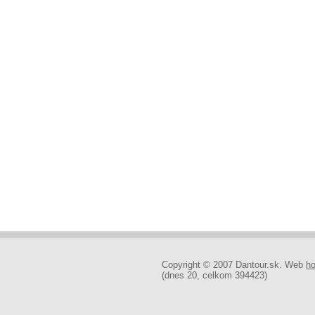
Copyright © 2007 Dantour.sk. Web
ho
(dnes 20, celkom 394423)