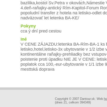
bazilika,kostol Sv.Petra v okovách,Námestie
4.deň-raňajky-antický Rím-Kapitol-Forum 
popoludní transfer z hotela na letisko-odlet 
nadväzovať let letenka BA-KE/
Pokyny
cca ý dní pred cestou
Iné
V CENE ZÁJAZDU:letenka BA-Rím-BA-1 ks ba
letisko,hotel,letisko-3x ubytovanie v 1/2 izbe
kontinentálne raňajky-prehliadky bez vstupov
poistenie proti úpadku NIE JE V CENE: letis
poplatok cca 100,-eur-ubytovanie v 1/1 izbe 9
mesttská doprava
Copyright © 2007 Dantour.sk. Web
ho
(dnes 21, celkom 394349)