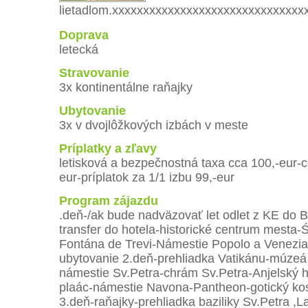
lietadlom.xxxxxxxxxxxxxxxxxxxxxxxxxxxxxx
Doprava
letecká
Stravovanie
3x kontinentálne raňajky
Ubytovanie
3x v dvojlôžkových izbách v meste
Príplatky a zľavy
letisková a bezpečnostná taxa cca 100,-eur-c
eur-príplatok za 1/1 izbu 99,-eur
Program zájazdu
.deň-/ak bude nadväzovať let odlet z KE do 
transfer do hotela-historické centrum mesta-
Fontána de Trevi-Námestie Popolo a Venezia
ubytovanie 2.deň-prehliadka Vatikánu-múzeá 
námestie Sv.Petra-chrám Sv.Petra-Anjelský h
plaác-námestie Navona-Pantheon-gotický kos
3.deň-raňajky-prehliadka baziliky Sv.Petra ,L