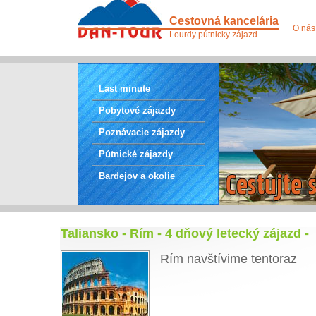
Cestovná kancelária
O nás
Lourdy pútnicky zájazd
Last minute
Pobytové zájazdy
Poznávacie zájazdy
Pútnické zájazdy
Bardejov a okolie
Taliansko - Rím - 4 dňový letecký zájazd -
Rím navštívime tentoraz